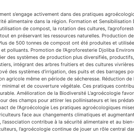
nement s’engage activement dans des pratiques agroécologi
ité alimentaire dans la région. Formation et Sensibilisatio
ilisation de compost, la rotation des cultures, l’agroforest
out en préservant les ressources naturelles. Production de
us de 500 tonnes de compost ont été produites et utilisées p
et polluants. Promotion de l’Agroforesterie Djoliba Enviro
éer des systèmes de production plus diversifiés, productifs,
rs, intégrant des arbres fruitiers et des cultures vivrières.
nové des systèmes d’irrigation, des puits et des barrages 
tion agricole même en période de sécheresse. Réduction de l’
minimal et de couverture végétale. Ces pratiques contribuent
urable. Amélioration de la Biodiversité L’agroécologie favo
autour des champs pour attirer les pollinisateurs et les pré
Impact de l’Agroécologie Les pratiques agroécologiques mis
griculteurs face aux changements climatiques et augmentant
, l’association contribue à la sécurité alimentaire et au b
ulteurs, l’agroécologie continue de jouer un rôle central dan