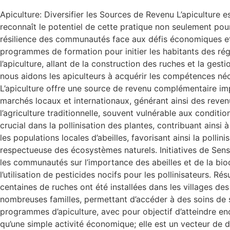
Apiculture: Diversifier les Sources de Revenu L’apiculture
reconnaît le potentiel de cette pratique non seulement pou
résilience des communautés face aux défis économiques et 
programmes de formation pour initier les habitants des ré
l’apiculture, allant de la construction des ruches et la gest
nous aidons les apiculteurs à acquérir les compétences né
L’apiculture offre une source de revenu complémentaire impor
marchés locaux et internationaux, générant ainsi des reven
l’agriculture traditionnelle, souvent vulnérable aux condit
crucial dans la pollinisation des plantes, contribuant ainsi
les populations locales d’abeilles, favorisant ainsi la polli
respectueuse des écosystèmes naturels. Initiatives de Sens
les communautés sur l’importance des abeilles et de la bio
l’utilisation de pesticides nocifs pour les pollinisateurs. R
centaines de ruches ont été installées dans les villages de
nombreuses familles, permettant d’accéder à des soins de sa
programmes d’apiculture, avec pour objectif d’atteindre en
qu’une simple activité économique; elle est un vecteur de 