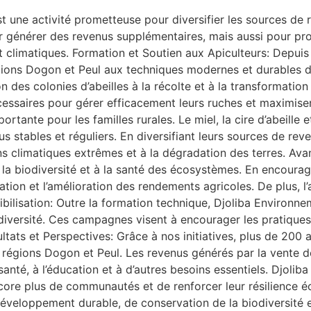
 est une activité prometteuse pour diversifier les sources 
r générer des revenus supplémentaires, mais aussi pour pro
climatiques. Formation et Soutien aux Apiculteurs: Depuis
gions Dogon et Peul aux techniques modernes et durables de
ion des colonies d’abeilles à la récolte et à la transformatio
cessaires pour gérer efficacement leurs ruches et maximise
tante pour les familles rurales. Le miel, la cire d’abeille 
us stables et réguliers. En diversifiant leurs sources de 
ions climatiques extrêmes et à la dégradation des terres. Av
 à la biodiversité et à la santé des écosystèmes. En encoura
nisation et l’amélioration des rendements agricoles. De plus, 
ibilisation: Outre la formation technique, Djoliba Environ
diversité. Ces campagnes visent à encourager les pratiques 
ésultats et Perspectives: Grâce à nos initiatives, plus de 200
s régions Dogon et Peul. Les revenus générés par la vente de
nté, à l’éducation et à d’autres besoins essentiels. Djolib
core plus de communautés et de renforcer leur résilience é
développement durable, de conservation de la biodiversité e